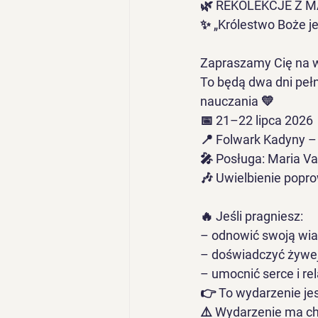
🌿 REKOLEKCJE Z M
✨ „Królestwo Boże j
Zapraszamy Cię na w
To będą dwa dni pełn
nauczania 💛
📅 21–22 lipca 2026
📍 Folwark Kadyny –
🎤 Posługa: Maria Va
🎶 Uwielbienie popro
🔥 Jeśli pragniesz:
– odnowić swoją wia
– doświadczyć żywe
– umocnić serce i re
👉 To wydarzenie jes
⚠️ Wydarzenie ma cha