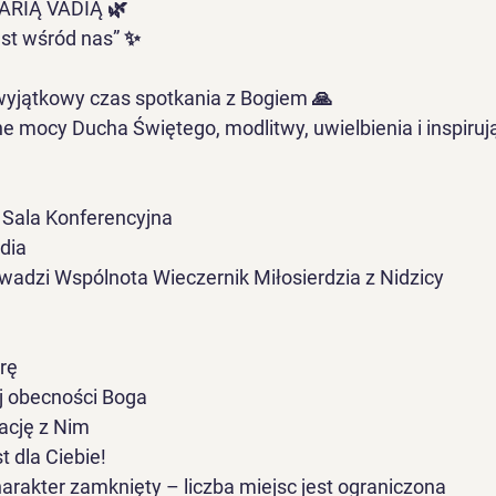
ARIĄ VADIĄ 🌿
est wśród nas” ✨
yjątkowy czas spotkania z Bogiem 🙏
e mocy Ducha Świętego, modlitwy, uwielbienia i inspiruj
 Sala Konferencyjna
dia
wadzi Wspólnota Wieczernik Miłosierdzia z Nidzicy
rę
j obecności Boga
lację z Nim
t dla Ciebie!
rakter zamknięty – liczba miejsc jest ograniczona