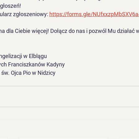
zgłoszeń!
ularz zgłoszeniowy: 
https://forms.gle/NUfxxzpMbSXV6
a dla Ciebie więcej! Dołącz do nas i pozwól Mu działać
elizacji w Elblągu
ych Franciszkanów Kadyny
 św. Ojca Pio w Nidzicy