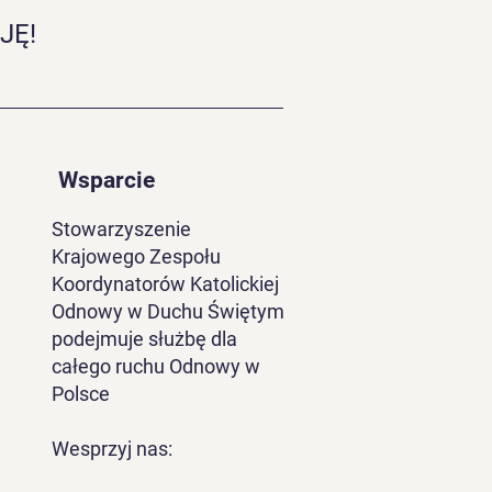
JĘ!
um Charyzmatyczne w
ogardzie
Wsparcie
Stowarzyszenie
Krajowego Zespołu
Koordynatorów Katolickiej
Odnowy w Duchu Świętym
podejmuje służbę dla
całego ruchu Odnowy w
Polsce
Wesprzyj nas: