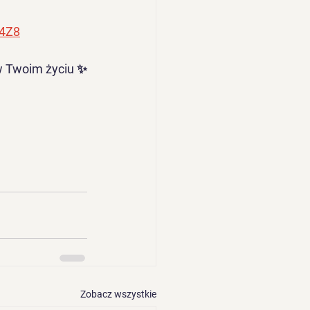
a4Z8
 w Twoim życiu ✨
Zobacz wszystkie