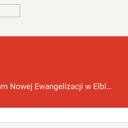
Główna
Blog
Centrum Nowej Ewangelizacji w Elblągu
owej Ewangelizacji w Elbl