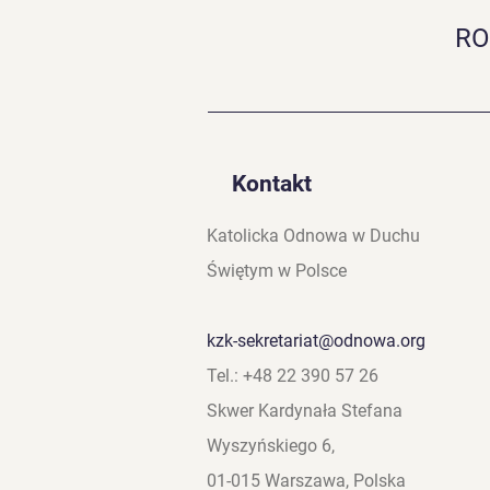
Miłosierdzia z Nidzicy 🔥
Jeśli pragniesz: –
RO
odnowić swoją wiarę –
doświadczyć żywej
obecności Boga –
umocnić serce i relację z
Nim 👉 To wydarzenie...
Kontakt
Katolicka Odnowa w Duchu
Świętym w Polsce
kzk-sekretariat@odnowa.org
Tel.: +48 22 390 57 26
Skwer Kardynała Stefana
Wyszyńskiego 6,
01-015 Warszawa, Polska