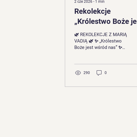
2 cze 2026
∙
1
min
Rekolekcje
„Królestwo Boże je
wśród nas"
🌿 REKOLEKCJE Z MARIĄ
VADIĄ 🌿 ✨ „Królestwo
Boże jest wśród nas” ✨
Zapraszamy Cię na
wyjątkowy czas
spotkania z Bogiem 🙏 To
będą dwa dni pełne mocy
290
0
Ducha Świętego,
modlitwy, uwielbienia i
inspirującego nauczania
💛 📅 21–22 lipca 2026 📍
Folwark Kadyny – Sala
Konferencyjna 🎤
Posługa: Maria Vadia 🎶
Uwielbienie poprowadzi
Wspólnota Wieczernik