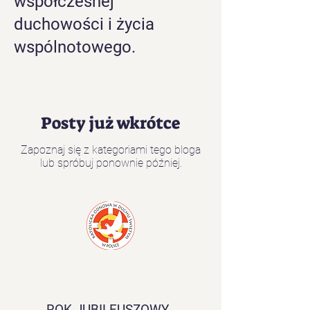
współczesnej
duchowości i życia
wspólnotowego.
Posty już wkrótce
Zapoznaj się z kategoriami tego bloga
lub spróbuj ponownie później.
ROK JUBILEUSZOWY -