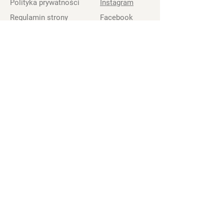
Polityka prywatności
Instagram
Regulamin strony
Facebook
Standardy ochrony
Youtube
małoletnich
Zrzutka.pl
Biuro Stowarzyszenia
Wsparcie
Stowarzyszenie Krajowego Zespołu
Koordynatorów Katolickiej Odnowy
w Duchu Świętym podejmuje służbę
dla całego ruchu Odnowy w Polsce
Wesprzyj nas:
Santander Bank Polska
nr konta: