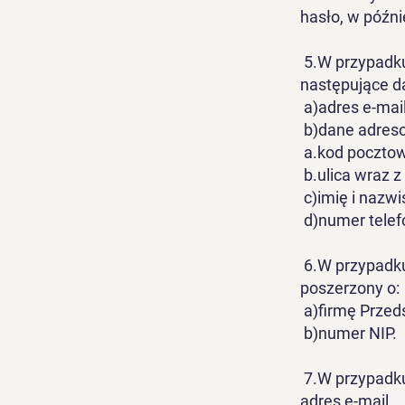
hasło, w późn
5.W przypadku
następujące d
a)adres e-mail
b)dane adres
a.kod pocztow
b.ulica wraz 
c)imię i nazwi
d)numer telef
6.W przypadku
poszerzony o:
a)firmę Przeds
b)numer NIP.
7.W przypadku 
adres e-mail.