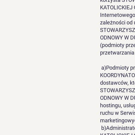
KATOLICKIEJ 
Internetowego
zależności od
STOWARZYSZ
ODNOWY W DUC
(podmioty prze
przetwarzania 
a)Podmioty 
KOORDYNATOR
dostawców, kt
STOWARZYSZ
ODNOWY W DUC
hostingu, usłu
ruchu w Serwi
marketingowy
b)Administr