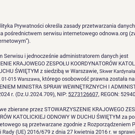
Polityka Prywatności określa zasady przetwarzania dany
a pośrednictwem serwisu internetowego odnowa.org (z
ernetowym”).
m Serwisu i jednocześnie administratorem danych jest
ENIE KRAJOWEGO ZESPOŁU KOORDYNATORÓW KATOLI
CHU ŚWIĘTYM z siedzibą w Warszawie,
Skwer Kardynała
, którego osobowość prawna została n
, 01-015 Warszawa
ENIEM MINISTRA SPRAW WEWNĘTRZNYCH I ADMINIS
2024 r. (Dz.U.2024.709), NIP:
5273126607,
REGON: 52940
owe zbierane przez STOWARZYSZENIE KRAJOWEGO ZE
ÓW KATOLICKIEJ ODNOWY W DUCHU ŚWIĘTYM za po
netowego są przetwarzane zgodnie z Rozporządzeniem 
i Rady (UE) 2016/679 z dnia 27 kwietnia 2016 r. w spraw