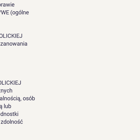
prawie
/WE (ogólne
LICKIEJ
szanowania
LICKIEJ
znych
alnością, osób
ą lub
ednostki
 zdolność