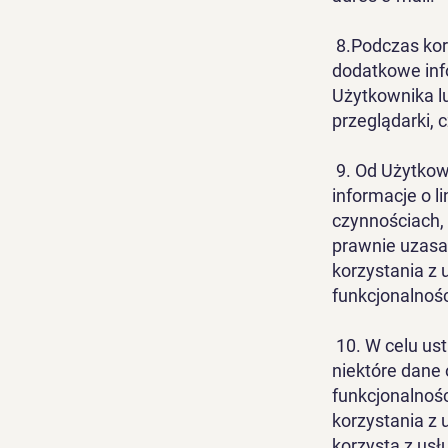
8.Podczas kor
dodatkowe inf
Użytkownika l
przeglądarki, 
9. Od Użytkow
informacje o l
czynnościach,
prawnie uzasadn
korzystania z
funkcjonalnośc
10. W celu us
niektóre dane
funkcjonalnośc
korzystania z 
korzysta z usł