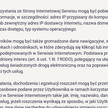
zystania ze Strony Internetowej Serwisu mogą być pobi
ormacje, w szczególności: adres IP przypisany do kompu
ub zewnętrzny adres IP dostawcy Internetu, nazwa dome
czas dostępu, typ systemu operacyjnego.
ników mogą być także gromadzone dane nawigacyjne, 
inkach i odnośnikach, w które zdecydują się kliknąć lub in
 podejmowanych w Serwisie Internetowym. Podstawa pr
iony interes (art. 6 ust. 1 lit. f RODO), polegający na uł
 usług świadczonych drogą elektroniczną oraz na poprawi
i tych usług.
talania, dochodzenia i egzekucji roszczeń mogą być prz
 osobowe podane przez Użytkownika w ramach korzystan
i w Serwisie Internetowym takie jak: imię, nazwisko, da
usług, jeżeli roszczenia wynikają ze sposobu, w jaki Użyt
ug, inne dane niezbędne do udowodnienia istnienia roszc