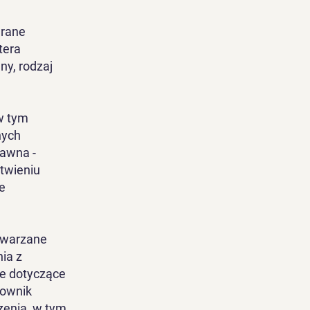
erane
tera
ny, rodzaj
w tym
nych
awna -
atwieniu
e
etwarzane
ia z
ne dotyczące
kownik
zenia, w tym