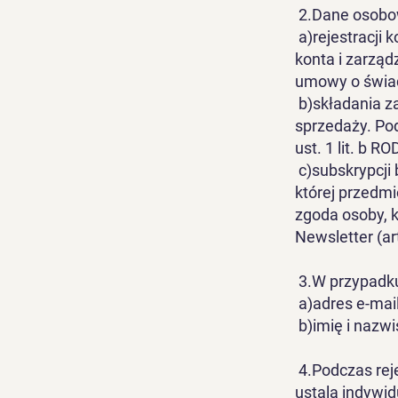
2.Dane osobow
a)rejestracji 
konta i zarzą
umowy o świadc
b)składania z
sprzedaży. Po
ust. 1 lit. b RO
c)subskrypcji
której przedm
zgoda osoby, 
Newsletter (art
3.W przypadku 
a)adres e-mail
b)imię i nazwi
4.Podczas rej
ustala indywi