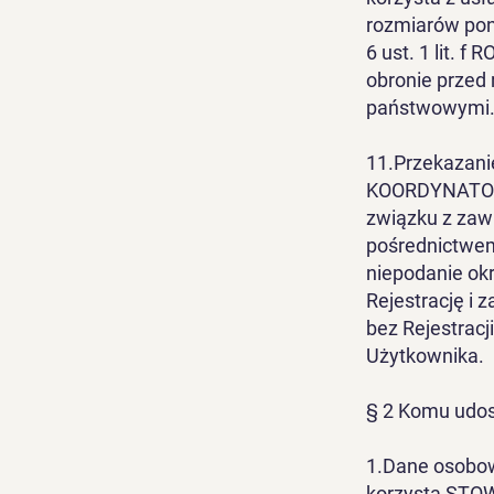
rozmiarów poni
6 ust. 1 lit. f
obronie przed
państwowymi
11.Przekaza
KOORDYNATOR
związku z zaw
pośrednictwem
niepodanie ok
Rejestrację i
bez Rejestracj
Użytkownika.
§ 2 Komu udos
1.Dane osobow
korzysta ST