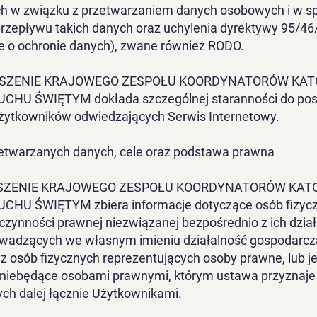
ch w związku z przetwarzaniem danych osobowych i w s
zepływu takich danych oraz uchylenia dyrektywy 95/46
e o ochronie danych), zwane również RODO.
SZENIE KRAJOWEGO ZESPOŁU KOORDYNATORÓW KATO
HU ŚWIĘTYM dokłada szczególnej staranności do po
żytkowników odwiedzających Serwis Internetowy.
zetwarzanych danych, cele oraz podstawa prawna
ZENIE KRAJOWEGO ZESPOŁU KOORDYNATORÓW KATO
HU ŚWIĘTYM zbiera informacje dotyczące osób fizyc
zynności prawnej niezwiązanej bezpośrednio z ich dział
owadzących we własnym imieniu działalność gospodarcz
 osób fizycznych reprezentujących osoby prawne, lub j
 niebędące osobami prawnymi, którym ustawa przyznaje
ch dalej łącznie Użytkownikami.