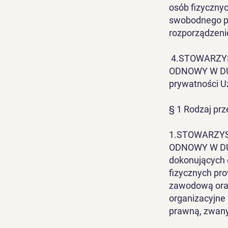
osób fizyczny
swobodnego pr
rozporządzeni
4.STOWARZY
ODNOWY W DUC
prywatności U
§ 1 Rodzaj pr
1.STOWARZYS
ODNOWY W DUC
dokonujących c
fizycznych pr
zawodową oraz
organizacyjne
prawną, zwany