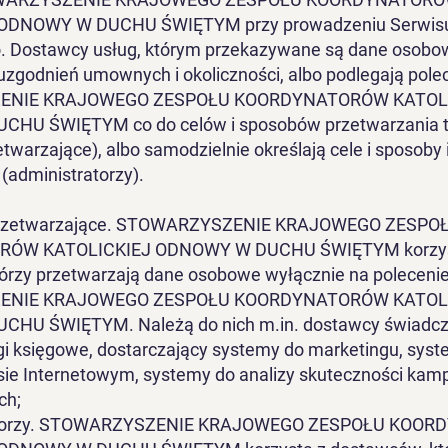
ODNOWY W DUCHU ŚWIĘTYM przy prowadzeniu Serwis
. Dostawcy usług, którym przekazywane są dane osobo
 uzgodnień umownych i okoliczności, albo podlegają pol
ENIE KRAJOWEGO ZESPOŁU KOORDYNATORÓW KATOLI
HU ŚWIĘTYM co do celów i sposobów przetwarzania t
twarzające), albo samodzielnie określają cele i sposoby 
(administratorzy).
przetwarzające. STOWARZYSZENIE KRAJOWEGO ZESPO
ÓW KATOLICKIEJ ODNOWY W DUCHU ŚWIĘTYM korzys
órzy przetwarzają dane osobowe wyłącznie na poleceni
ENIE KRAJOWEGO ZESPOŁU KOORDYNATORÓW KATOLI
HU ŚWIĘTYM. Należą do nich m.in. dostawcy świadcz
gi księgowe, dostarczający systemy do marketingu, syst
sie Internetowym, systemy do analizy skuteczności kamp
ch;
atorzy. STOWARZYSZENIE KRAJOWEGO ZESPOŁU KOO