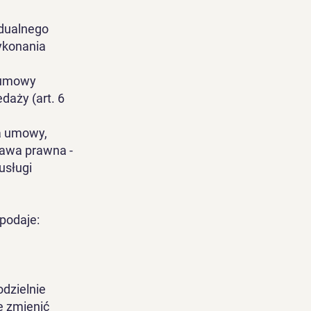
idualnego
ykonania
 umowy
aży (art. 6
ia umowy,
tawa prawna -
usługi
podaje:
dzielnie
e zmienić