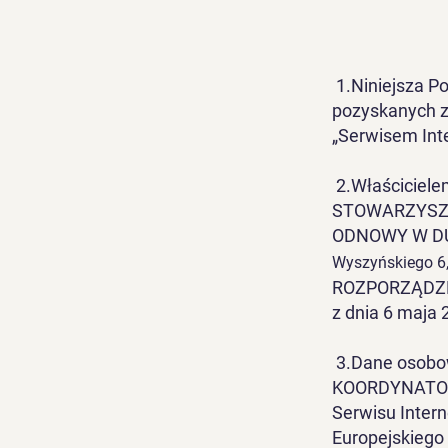
​ 1.Niniejsza 
pozyskanych z
„Serwisem Int
2.Właściciele
STOWARZYSZ
ODNOWY W DU
Wyszyńskiego 6
ROZPORZĄDZ
z dnia 6 maja 
3.Dane osob
KOORDYNATOR
Serwisu Inter
Europejskiego 