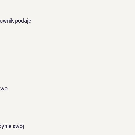
ownik podaje
owo
dynie swój