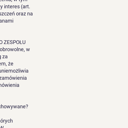
interes (art.
oszczeń oraz na
ganami
GO ZESPOŁU
browolne, w
g za
em, że
 uniemożliwia
a zamówienia
amówienia
zechowywane?
tórych
ÓW