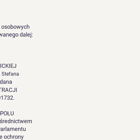
ch osobowych
wanego dalej:
CKIEJ
 Stefana
adana
TRACJI
1732.
SPOŁU
średnictwem
Parlamentu
ie ochrony