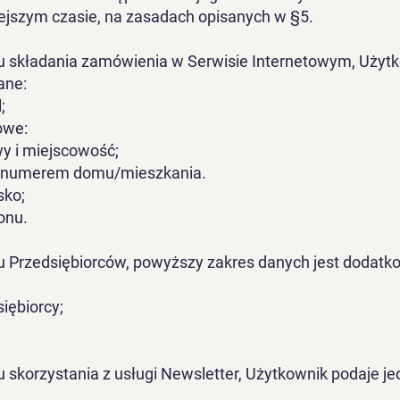
iejszym czasie, na zasadach opisanych w §5.
 składania zamówienia w Serwisie Internetowym, Użytk
ane:
;
owe:
y i miejscowość;
z numerem domu/mieszkania.
sko;
onu.
 Przedsiębiorców, powyższy zakres danych jest dodatk
iębiorcy;
skorzystania z usługi Newsletter, Użytkownik podaje je