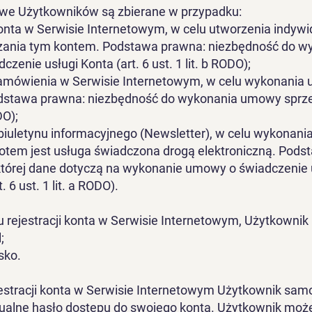
e Użytkowników są zbierane w przypadku:
konta w Serwisie Internetowym, w celu utworzenia indyw
dzania tym kontem. Podstawa prawna: niezbędność do w
zenie usługi Konta (art. 6 ust. 1 lit. b RODO);
amówienia w Serwisie Internetowym, w celu wykonania
dstawa prawna: niezbędność do wykonania umowy sprzed
DO);
 biuletynu informacyjnego (Newsletter), w celu wykonan
iotem jest usługa świadczona drogą elektroniczną. Pods
której dane dotyczą na wykonanie umowy o świadczenie 
. 6 ust. 1 lit. a RODO).
rejestracji konta w Serwisie Internetowym, Użytkownik 
;
sko.
estracji konta w Serwisie Internetowym Użytkownik samo
dualne hasło dostępu do swojego konta. Użytkownik moż