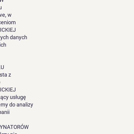
u
we, w
eceniom
CKIEJ
ych danych
ich
ŁU
ta z
e
CKIEJ
ący usługę
emy do analizy
anii
RDYNATORÓW