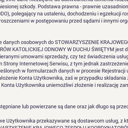
esionej szkody. Podstawa prawna - prawnie uzasadniony 
 RODO), polegający na ustaleniu, dochodzeniu i egzekucji r
 roszczeniami w postępowaniu przed sądami i innymi or
.
nie danych osobowych do STOWARZYSZENIE KRAJOWE
ÓW KATOLICKIEJ ODNOWY W DUCHU ŚWIĘTYM jest do
ieranymi umowami sprzedaży, czy też świadczenia usłu
 Strony Internetowej Serwisu, z tym jednak zastrzeżeni
reślonych w formularzach danych w procesie Rejestracji
 założenie Konta Użytkownika, zaś w przypadku składani
i Konta Użytkownika uniemożliwi złożenie i realizację z
tępniane lub powierzane są dane oraz jak długo są pr
e Użytkownika przekazywane są dostawcom usług, z k
OWARZYSZENIE KRAJOWEGO ZESPOŁU KOORDYNATOR