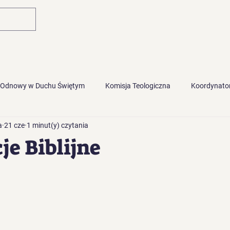
Główna
Blog
 Odnowy w Duchu Świętym
Komisja Teologiczna
Koordynator
a
21 cze
1 minut(y) czytania
je Biblijne