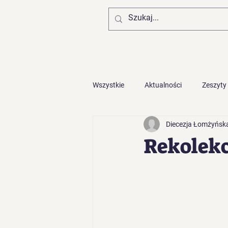
Wszystkie
Aktualności
Zeszyty
Diecezja Łomżyńsk
Zaproszenia z diecezji
Rekolekc