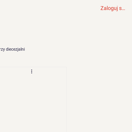
Zaloguj się
Wydarzenia
Odnowa
Więcej
zy diecezjalni