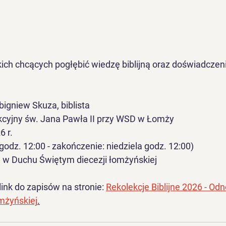
ch chcących pogłębić wiedzę biblijną oraz doświadczen
bigniew Skuza, biblista
kcyjny św. Jana Pawła II przy WSD w Łomży
 r. 
godz. 12:00 - zakończenie: niedziela godz. 12:00)
 w Duchu Świętym diecezji łomżyńskiej
ink do zapisów na stronie: 
Rekolekcje Biblijne 2026 - O
mżyńskiej
.