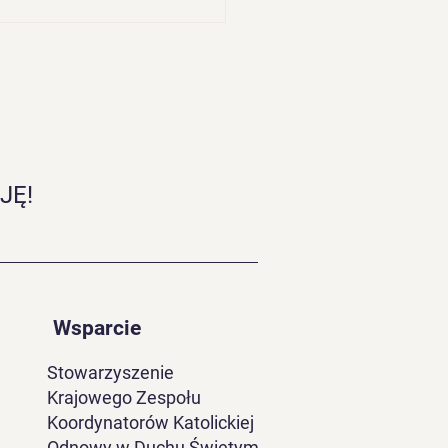
JĘ!
e nasz, któryś jest w
e...
Wsparcie
Stowarzyszenie
Krajowego Zespołu
Koordynatorów Katolickiej
Odnowy w Duchu Świętym