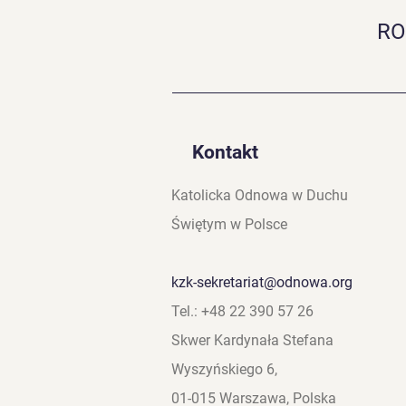
szczegółów i link do
RO
zapisów na stronie:
Rekolekcje Biblijne 2026 -
Odnowa w Duchu
Świętym Diecezji
Łomżyńskiej.
Kontakt
Katolicka Odnowa w Duchu
Świętym w Polsce
kzk-sekretariat@odnowa.org
Tel.: +48 22 390 57 26
Skwer Kardynała Stefana
Wyszyńskiego 6,
01-015 Warszawa, Polska