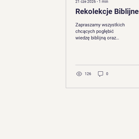
21 cze 2026
∙
1
min
Rekolekcje Biblijne
Zapraszamy wszystkich
chcących pogłębić
wiedzę biblijną oraz
doświadczenie modlitwy
Słowem Bożym.
Prowadzący: ks. dr
Zbigniew Skuza, biblista
Miejsce: Dom
126
0
rekolekcyjny św. Jana
Pawła II przy WSD w
Łomży Termin: 9 -
12.07.2026 r. (początek:
czwartek godz. 12:00 -
zakończenie: niedziela
godz. 12:00) Organizator:
Odnowa w Duchu
Świętym diecezji
łomżyńskiej Więcej