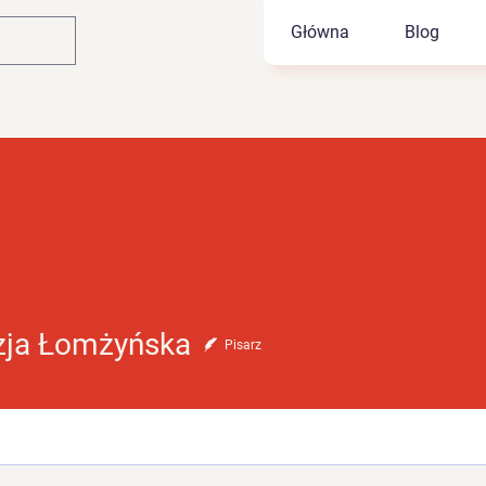
Główna
Blog
 Łomżyńska
zja Łomżyńska
Pisarz