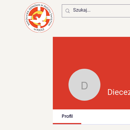
Diecezja
Diece
Profil