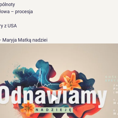
pólnoty
Słowa – procesja
try z USA
 – Maryja Matką nadziei