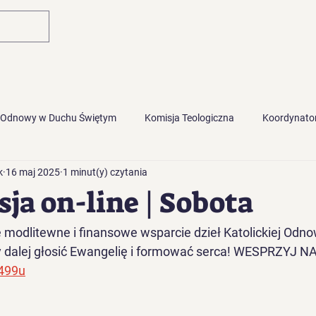
Główna
Blog
 Odnowy w Duchu Świętym
Komisja Teologiczna
Koordynator
k
16 maj 2025
1 minut(y) czytania
ja on-line | Sobota
modlitewne i finansowe wsparcie dzieł Katolickiej Odno
alej głosić Ewangelię i formować serca! WESPRZYJ NA
3499u