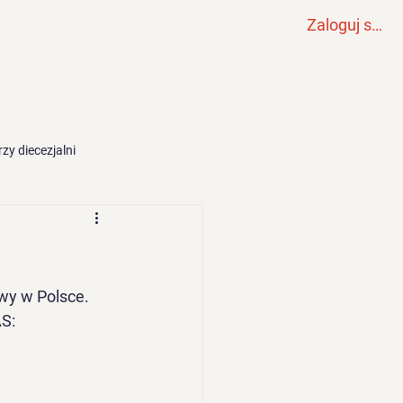
Zaloguj się
Wydarzenia
Odnowa
Więcej
zy diecezjalni
wy w Polsce. 
S: 