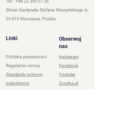
Tel.:
+48 22 390 57 26
Skwer Kardynała Stefana Wyszyńskiego 6,
01-015 Warszawa, Polska
Linki
Obserwuj
nas
Polityka prywatności
Instagram
Regulamin strony
Facebook
Standardy ochrony
Youtube
małoletnich
Zrzutka.pl
Biuro Stowarzyszenia
Wsparcie
Stowarzyszenie Krajowego Zespołu