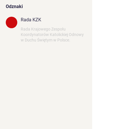
Odznaki
Rada KZK
Rada Krajowego Zespołu
Koordynatorów Katolickiej Odnowy
w Duchu Świętym w Polsce.