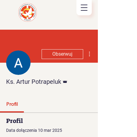
Więcej działań
Obserwuj
Administrator
Ks. Artur Potrapeluk
Rada KZK
+
4
Profil
Profil
Data dołączenia 10 mar 2025