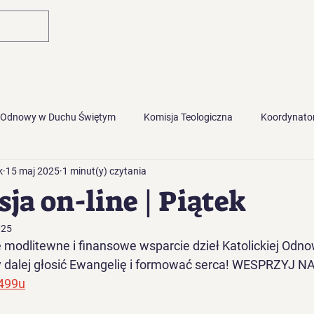
Główna
Blog
 Odnowy w Duchu Świętym
Komisja Teologiczna
Koordynator
k
15 maj 2025
1 minut(y) czytania
ja on-line | Piątek
025
modlitewne i finansowe wsparcie dzieł Katolickiej Odno
alej głosić Ewangelię i formować serca! WESPRZYJ NA
3499u