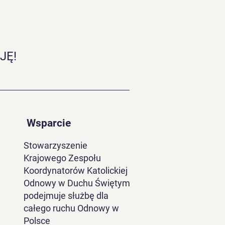
JĘ!
ulacje i modlitewne
rcie dla abp. nominata
zeja Przybylskiego
Wsparcie
Stowarzyszenie
Krajowego Zespołu
Koordynatorów Katolickiej
Odnowy w Duchu Świętym
podejmuje służbę dla
całego ruchu Odnowy w
Polsce