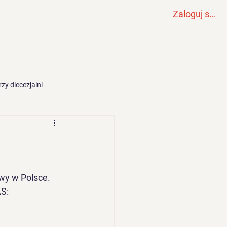
Zaloguj się
Wydarzenia
Odnowa
Więcej
zy diecezjalni
wy w Polsce.  
S: 