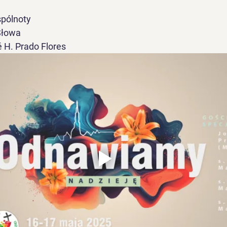
spólnoty
 Słowa
sé H. Prado Flores