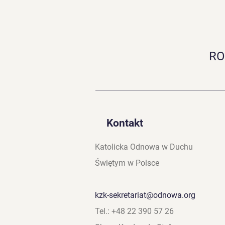
RO
Przygotowanie do
Jubileuszu 60-lecia
Odnowy charyzmatycznej
Kontakt
Katolicka Odnowa w Duchu
Świętym w Polsce
kzk-sekretariat@odnowa.org
Tel.: +48 22 390 57 26