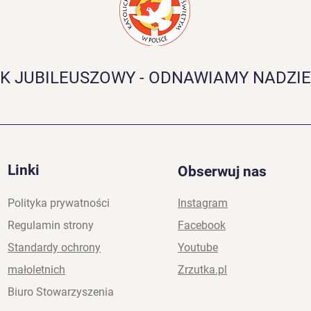
K JUBILEUSZOWY - ODNAWIAMY NADZIE
Odnowieni, by odnawiać -
Grat
rekolekcje charyzmatyczne
wspa
dla koordynatorów
Andr
Odnowy, liderów i
animatorów
Linki
Obserwuj nas
Polityka prywatności
Instagram
Regulamin strony
Facebook
Standardy ochrony
Youtube
małoletnich
Zrzutka.pl
Biuro Stowarzyszenia