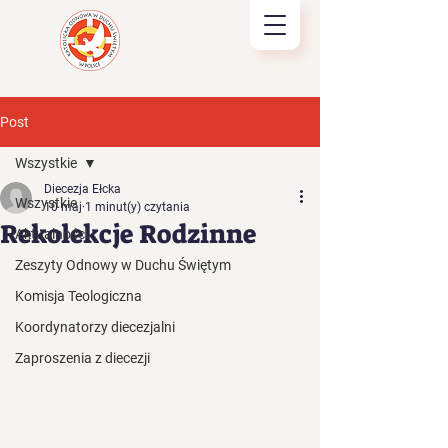
Post
Wszystkie
Diecezja Ełcka
Wszystkie
10 maj
1 minut(y) czytania
Rekolekcje Rodzinne
Aktualności
Zeszyty Odnowy w Duchu Świętym
Komisja Teologiczna
Koordynatorzy diecezjalni
Zaproszenia z diecezji