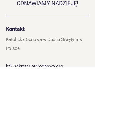
ODNAWIAMY NADZIEJĘ!
Kontakt
Katolicka Odnowa w Duchu Świętym w
Polsce
kzk-sekretariat@odnowa.org
Tel.:
+48 22 390 57 26
Skwer Kardynała Stefana Wyszyńskiego 6,
01-015 Warszawa, Polska
Linki
Obserwuj
nas
Polityka prywatności
Instagram