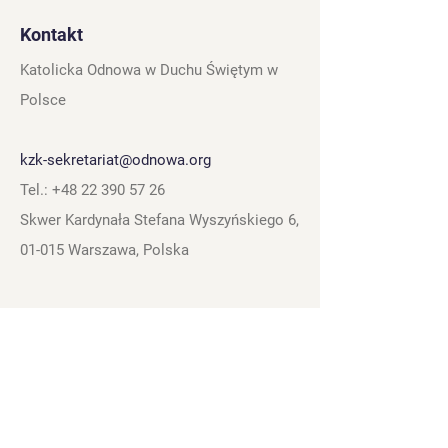
Kontakt
Katolicka Odnowa w Duchu Świętym w
Polsce
kzk-sekretariat@odnowa.org
Tel.:
+48 22 390 57 26
Skwer Kardynała Stefana Wyszyńskiego 6,
01-015 Warszawa, Polska
Linki
Obserwuj
nas
Polityka prywatności
Instagram
Regulamin strony
Facebook
Standardy ochrony
Youtube