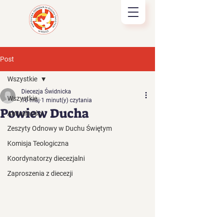
Post
Wszystkie
Diecezja Świdnicka
Wszystkie
10 maj
1 minut(y) czytania
Powiew Ducha
Aktualności
Zeszyty Odnowy w Duchu Świętym
Komisja Teologiczna
Koordynatorzy diecezjalni
Zaproszenia z diecezji