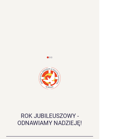
Rekolekcje Biblijne
Forum Charyz
w Białogardzie
ROK JUBILEUSZOWY -
ODNAWIAMY NADZIEJĘ!