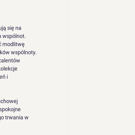
ją się na 
h wspólnot. 
ć modlitwę 
nków wspólnoty. 
talentów 
olekcje 
ń i 
uchowej 
spokojne 
o trwania w 