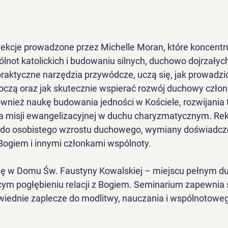
ekcje prowadzone przez Michelle Moran, które koncentru
ólnot katolickich i budowaniu silnych, duchowo dojrzałyc
raktyczne narzędzia przywódcze, uczą się, jak prowadzi
roczą oraz jak skutecznie wspierać rozwój duchowy czło
wnież naukę budowania jedności w Kościele, rozwijania 
ia misji ewangelizacyjnej w duchu charyzmatycznym. Rek
 do osobistego wzrostu duchowego, wymiany doświadcze
z Bogiem i innymi członkami wspólnoty.
ię w Domu Św. Faustyny Kowalskiej – miejscu pełnym d
cym pogłębieniu relacji z Bogiem. Seminarium zapewnia 
wiednie zaplecze do modlitwy, nauczania i wspólnotoweg