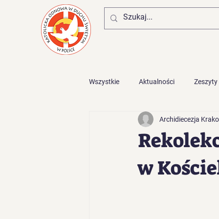
Wszystkie
Aktualności
Zeszyty
Archidiecezja Krak
Zaproszenia z diecezji
Rekolekc
w Koście