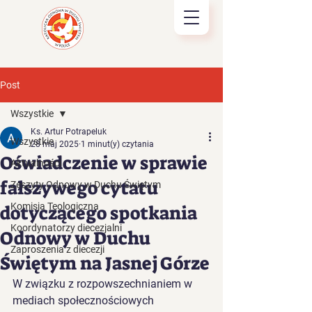
Post
Wszystkie
Ks. Artur Potrapeluk
Wszystkie
28 maj 2025
1 minut(y) czytania
Oświadczenie w sprawie
Aktualności
fałszywego cytatu
Zeszyty Odnowy w Duchu Świętym
Komisja Teologiczna
dotyczącego spotkania
Koordynatorzy diecezjalni
Odnowy w Duchu
Zaproszenia z diecezji
Świętym na Jasnej Górze
W związku z rozpowszechnianiem w 
mediach społecznościowych 