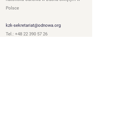
Polsce
kzk-sekretariat@odnowa.org
Tel.:
+48 22 390 57 26
Skwer Kardynała Stefana Wyszyńskiego 6,
01-015 Warszawa, Polska
Linki
Obserwuj
nas
Polityka prywatności
Instagram
Regulamin strony
Facebook
Standardy ochrony
Youtube
małoletnich
Zrzutka.pl
Biuro Stowarzyszenia