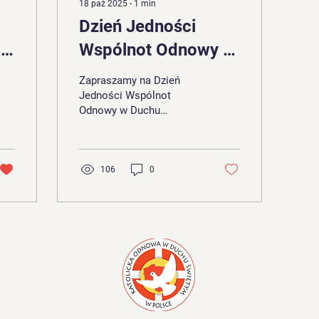
18 paź 2025
∙
1
min
Dzień Jedności
 i
Wspólnot Odnowy w
Duchu Świętym
Zapraszamy na Dzień
Archidiecezji
Jedności Wspólnot
Odnowy w Duchu
Katowickiej
Świętym Archidiecezji
Katowickiej Data: 25
października 2025
Miejsce: Parafia św.
106
0
Antoniego, Rybnik, ul.
Mikołowska 4 W ramach
Dnia Jedności odbędzie
się świętowanie
jubileuszu 40-lecia
istnienia Wspólnoty
Kanaan.