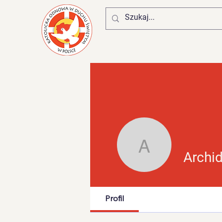
Archidiec
Archi
Profil