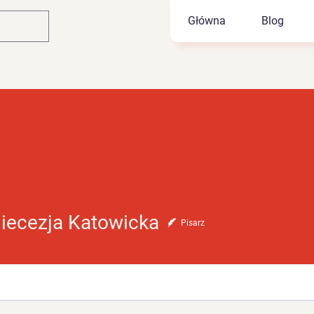
Główna
Blog
ezja Katowicka
diecezja Katowicka
Pisarz