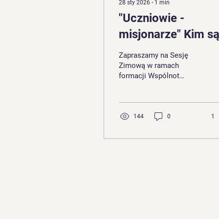
28 sty 2026
∙
1
min
"Uczniowie -
misjonarze" Kim są
co czynią?
Zapraszamy na Sesję
Zimową w ramach
formacji Wspólnot
Odnowy w Duchu
Świętym Archidiecezji
Katowickiej, podczas
której o. dr Cyprian
144
0
1
Moryc OFM wygłosi
konferencję pt.
„Uczniowie – misjonarze.
Kim są i co czynią?”.
Spotkanie odbędzie się w
Bieruniu Nowym w dniach
14 - 15 luty 2026.