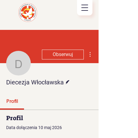
Więcej działań
Obserwuj
Diecezja Włocławska
Pisarz
Diecezja Włocławska
Profil
Profil
Data dołączenia 10 maj 2026