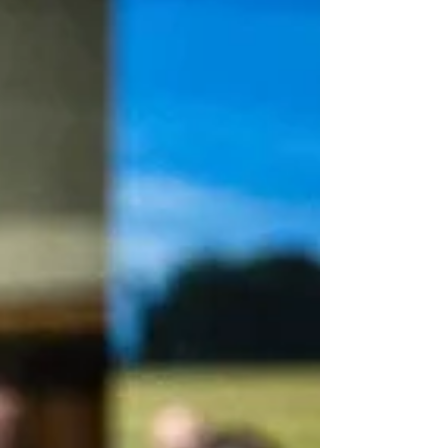
Decyzję ogłosiła dziś Nuncjatura Apostolska; Ojciec
Święty Leon XIV przeniósł Księdza Biskupa z
tytularnej stolicy Orte oraz z urzędu biskupa
pomocniczego archidiecezji częstochowskiej. Z
wdzięcznością wspominamy posługę Księdza
Biskupa jako Delegata Konferencji Episkopatu
Polski ds. Ruch