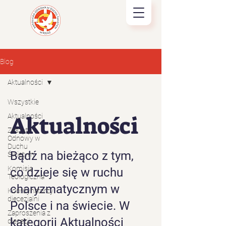
Blog
Aktualności
Wszystkie
Aktualności
Aktualności
Zeszyty
Odnowy w
Duchu
Bądź na bieżąco z tym,
Świętym
Komisja
co dzieje się w ruchu
Teologiczna
charyzmatycznym w
Koordynatorzy
diecezjalni
Polsce i na świecie. W
Zaproszenia z
kategorii Aktualności
diecezji