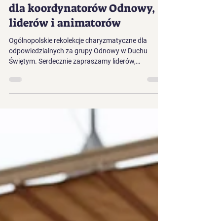
23 paź 2025
2 minut(y) czytania
Odnowieni, by odnawiać -
rekolekcje charyzmatyczne
dla koordynatorów Odnowy,
liderów i animatorów
Ogólnopolskie rekolekcje charyzmatyczne dla
odpowiedzialnych za grupy Odnowy w Duchu
Świętym. Serdecznie zapraszamy liderów,
animatorów, koordynatorów, kapłanów oraz
wszystkich odpowiedzialnych za wspólnoty
Odnowy w Duchu Świętym na ogólnopolskie
rekolekcje formacyjno-charyzmatyczne. To czas
duchowej odnowy, wspólnoty, modlitwy i refleksji
nad przyszłością Odnowy w Polsce.Tegorocznym
motywem przewodnim będzie pytanie: „Jak
Odnowić Odnowę, by odnawiała?” Gościem
rekolekcji będ