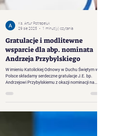
Ks. Artur Potrapeluk
29 sie 2025
1 minut(y) czytania
Gratulacje i modlitewne
wsparcie dla abp. nominata
Andrzeja Przybylskiego
W imieniu Katolickiej Odnowy w Duchu Świętym w
Polsce składamy serdeczne gratulacje J.E. bp.
Andrzejowi Przybylskiemu z okazji nominacji na
arcybiskupa metropolitę Archidiecezji Katowickiej.