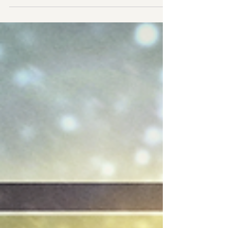
oraz duchowego przygotowania do wielkiego
Jubileuszu 60-lecia Katolickiej Odnowy
Charyzmatycznej na świecie. To niezwykła okazja,
aby wspólnie dziękować za dar wylania Ducha
Świętego, pogłębić swoją wiarę i doświadczyć
jedności z braćmi i siostrami z całego świata w
samym sercu Kościoła. 🌟 Co nas czeka na
miejscu? Głównym punktem naszej pie